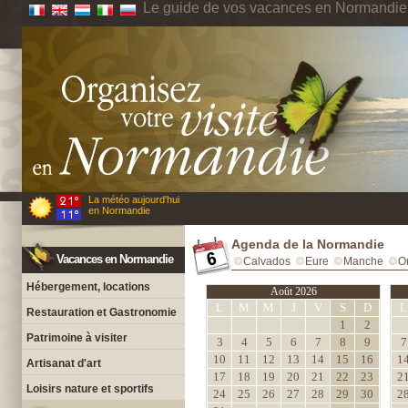
Le guide de vos vacances en Normandie
La météo aujourd'hui
en Normandie
Agenda de la Normandie
Vacances en Normandie
Calvados
Eure
Manche
O
Hébergement, locations
Août 2026
L
M
M
J
V
S
D
L
Restauration et Gastronomie
1
2
Patrimoine à visiter
3
4
5
6
7
8
9
7
10
11
12
13
14
15
16
1
Artisanat d'art
17
18
19
20
21
22
23
2
Loisirs nature et sportifs
24
25
26
27
28
29
30
2