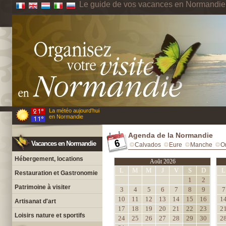
Le guide de vos vacances en Normandie
La météo aujourd'hui
en Normandie
Agenda de la Normandie
Vacances en Normandie
Calvados
Eure
Manche
O
Hébergement, locations
Août 2026
L
M
M
J
V
S
D
L
Restauration et Gastronomie
1
2
Patrimoine à visiter
3
4
5
6
7
8
9
7
10
11
12
13
14
15
16
1
Artisanat d'art
17
18
19
20
21
22
23
2
Loisirs nature et sportifs
24
25
26
27
28
29
30
2