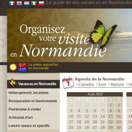
Le guide de vos vacances en Normandie
La météo aujourd'hui
en Normandie
Agenda de la Normandie
Vacances en Normandie
Calvados
Eure
Manche
O
Hébergement, locations
Août 2026
L
M
M
J
V
S
D
L
Restauration et Gastronomie
1
2
Patrimoine à visiter
3
4
5
6
7
8
9
7
10
11
12
13
14
15
16
1
Artisanat d'art
17
18
19
20
21
22
23
2
Loisirs nature et sportifs
24
25
26
27
28
29
30
2