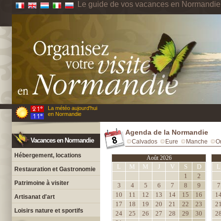
Le guide de vos vacances en Normandie
La météo aujourd'hui
en Normandie
Agenda de la Normandie
Vacances en Normandie
Calvados
Eure
Manche
O
Hébergement, locations
Août 2026
L
M
M
J
V
S
D
L
Restauration et Gastronomie
1
2
Patrimoine à visiter
3
4
5
6
7
8
9
7
10
11
12
13
14
15
16
1
Artisanat d'art
17
18
19
20
21
22
23
2
Loisirs nature et sportifs
24
25
26
27
28
29
30
2