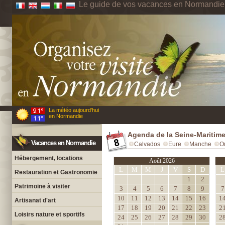
Le guide de vos vacances en Normandie
La météo aujourd'hui
en Normandie
Agenda de la Seine-Maritim
Vacances en Normandie
Calvados
Eure
Manche
O
Hébergement, locations
Août 2026
L
M
M
J
V
S
D
L
Restauration et Gastronomie
1
2
Patrimoine à visiter
3
4
5
6
7
8
9
7
10
11
12
13
14
15
16
1
Artisanat d'art
17
18
19
20
21
22
23
2
Loisirs nature et sportifs
24
25
26
27
28
29
30
2