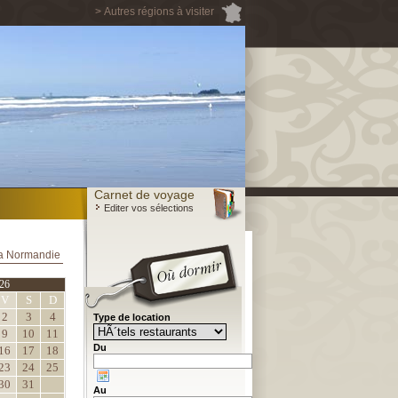
> Autres régions à visiter
Carnet de voyage
Editer vos sélections
la Normandie
26
V
S
D
2
3
4
Type de location
9
10
11
Du
16
17
18
23
24
25
30
31
Au