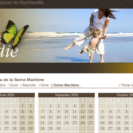
cances en Normandie
 de la Seine-Maritime
dos
Eure
Manche
Orne
Seine-Maritime
Toute 
Août 2026
Septembre 2026
Octobre 20
M
J
V
S
D
L
M
M
J
V
S
D
L
M
M
J
1
2
1
2
3
4
5
6
1
6
7
8
9
7
8
9
10
11
12
13
5
6
7
8
2
13
14
15
16
14
15
16
17
18
19
20
12
13
14
15
9
20
21
22
23
21
22
23
24
25
26
27
19
20
21
22
6
27
28
29
30
28
29
30
26
27
28
29