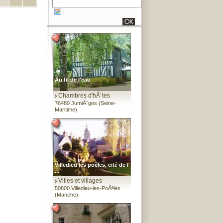
Au fil de l'eau
Chambres d'hÃ´tes
76480 JumiÃ¨ges (Seine-
Maritime)
Villedieu les poêles, cité de l'
...
Villes et villages
50800 Villedieu-les-PoÃªles
(Manche)