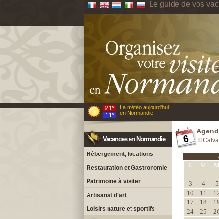
Le guide de vos va
La météo aujourd'hui
en Normandie
Agenda
Vacances en Normandie
Calva
Hébergement, locations
L
M
Restauration et Gastronomie
Patrimoine à visiter
3
4
5
10
11
1
Artisanat d'art
17
18
1
Loisirs nature et sportifs
24
25
2