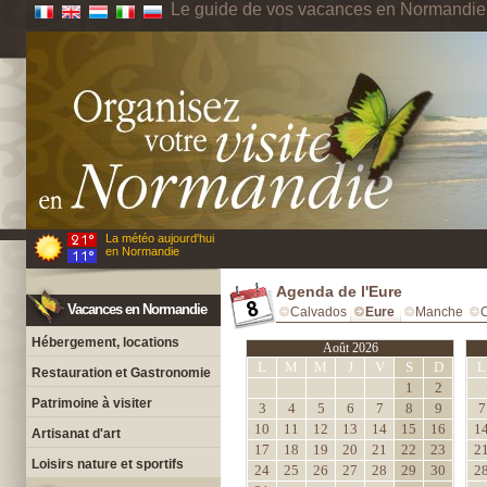
Le guide de vos vacances en Normandie
La météo aujourd'hui
en Normandie
Agenda de l'Eure
Vacances en Normandie
Calvados
Eure
Manche
Hébergement, locations
Août 2026
L
M
M
J
V
S
D
L
Restauration et Gastronomie
1
2
Patrimoine à visiter
3
4
5
6
7
8
9
7
10
11
12
13
14
15
16
1
Artisanat d'art
17
18
19
20
21
22
23
2
Loisirs nature et sportifs
24
25
26
27
28
29
30
2