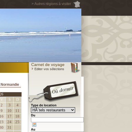
> Autres régions à visiter
Carnet de voyage
Editer vos sélections
a Normandie
26
V
S
D
2
3
4
Type de location
9
10
11
Du
16
17
18
23
24
25
30
31
Au