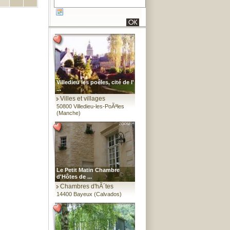
Villedieu les poêles, cité de l'
...
Villes et villages
50800 Villedieu-les-PoÃªles
(Manche)
Le Petit Matin Chambre
d'Hôtes de ...
Chambres d'hÃ´tes
14400 Bayeux (Calvados)