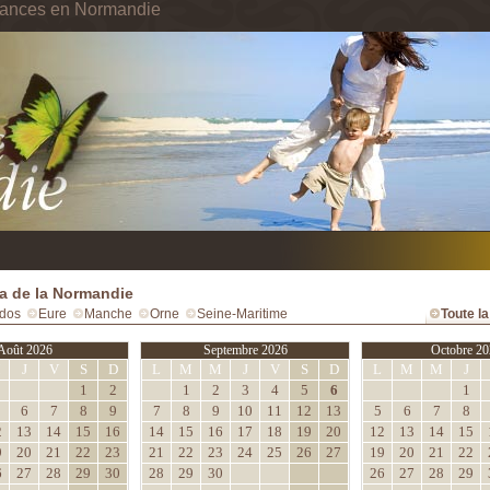
cances en Normandie
 de la Normandie
dos
Eure
Manche
Orne
Seine-Maritime
Toute l
Août 2026
Septembre 2026
Octobre 20
M
J
V
S
D
L
M
M
J
V
S
D
L
M
M
J
1
2
1
2
3
4
5
6
1
6
7
8
9
7
8
9
10
11
12
13
5
6
7
8
2
13
14
15
16
14
15
16
17
18
19
20
12
13
14
15
9
20
21
22
23
21
22
23
24
25
26
27
19
20
21
22
6
27
28
29
30
28
29
30
26
27
28
29