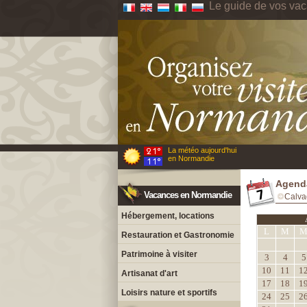
Le guide de vos va
La météo aujourd'hui
en Normandie
Agenda
Vacances en Normandie
Calva
Hébergement, locations
L
M
Restauration et Gastronomie
Patrimoine à visiter
3
4
5
10
11
1
Artisanat d'art
17
18
1
Loisirs nature et sportifs
24
25
2