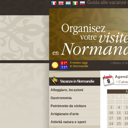
Guida alle vacanze
Il meteo oggi
> Meteo a No
in Normandie
Agend
Vacanze in Normandie
Calva
Alloggiare, locazioni
A
L
M
Gastronomia
Patrimonio da visitare
3
4
5
10
11
1
Artigianato d'arte
17
18
1
Attività natura e sport
24
25
2