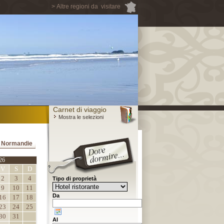
> Altre regioni da visitare
Carnet di viaggio
Mostra le selezioni
il Normandie
26
V
S
D
2
3
4
Tipo di proprietà
9
10
11
Da
16
17
18
23
24
25
30
31
Al