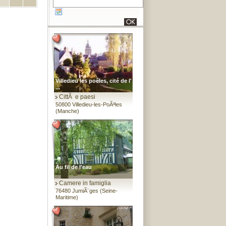
Villedieu les poêles, cité de l'
...
CittÃ e paesi
50800 Villedieu-les-PoÃªles
(Manche)
Au fil de l'eau
Camere in famiglia
76480 JumiÃ¨ges (Seine-
Maritime)