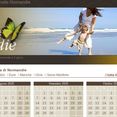
 nelle Normandie
rmandie a 5 giorni
a di Normandie
dos
Eure
Manche
Orne
Seine-Maritime
tutta 
gosto 2026
Settembre 2026
Ottobre 20
M
G
V
S
D
L
M
M
G
V
S
D
L
M
M
G
1
2
1
2
3
4
5
6
1
6
7
8
9
7
8
9
10
11
12
13
5
6
7
8
2
13
14
15
16
14
15
16
17
18
19
20
12
13
14
15
9
20
21
22
23
21
22
23
24
25
26
27
19
20
21
22
6
27
28
29
30
28
29
30
26
27
28
29