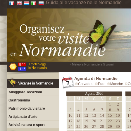
Guida alle vacanze nelle Normandie
Il meteo oggi
> Meteo a Normandie a 5 giorni
in Normandie
Agenda di Normandie
Vacanze in Normandie
Calvados
Eure
Manche
O
Alloggiare, locazioni
Agosto 2026
L
M
M
G
V
S
D
L
Gastronomia
1
2
Patrimonio da visitare
3
4
5
6
7
8
9
7
10
11
12
13
14
15
16
1
Artigianato d'arte
17
18
19
20
21
22
23
2
Attività natura e sport
24
25
26
27
28
29
30
2