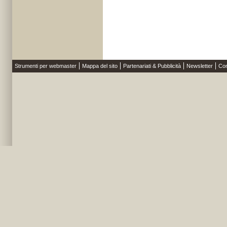
Strumenti per webmaster
Mappa del sito
Partenariati & Pubblicità
Newsletter
Con