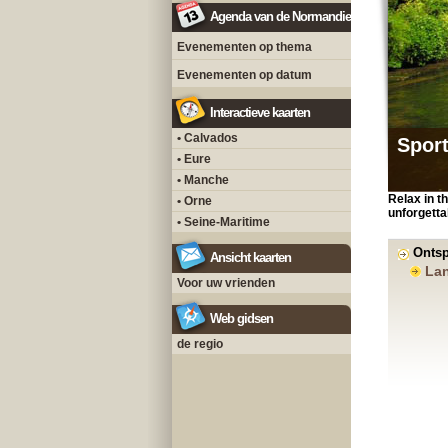
Agenda van de Normandie
Evenementen op thema
Evenementen op datum
Interactieve kaarten
• Calvados
Sport
• Eure
• Manche
Relax in t
• Orne
unforgetta
• Seine-Maritime
Ontsp
Ansicht kaarten
La
Voor uw vrienden
Web gidsen
de regio