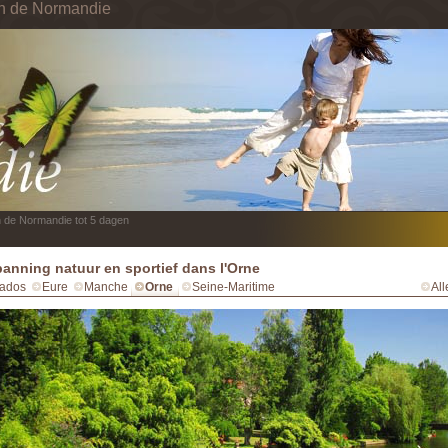
in de Normandie
n de Normandie tot 5 dagen
anning natuur en sportief dans l'Orne
ados
Eure
Manche
Orne
Seine-Maritime
Al