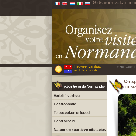
Gids voor vakantie 
Het weer vandaag
> Het weer i
in de Normandie
Ontsp
vakantie in de Normandie
Calv
Verblijf, verhuur
Gastronomie
Te bezoeken erfgoed
Hand arbeid
Natuur en sportieve uitstapjes