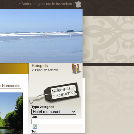
> Andere regio's om te bezoeken
Reisgids
Print uw selectie
le Normandie
Type vastgoed
Van
Tot