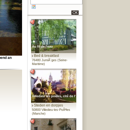
Au fil de l'eau
Bed & breakfast
spend an
76480 JumiÃ¨ges (Seine-
Maritime)
Villedieu les poêles, cité de l'
...
Steden en dorpjes
50800 Villedieu-les-PoÃªles
(Manche)