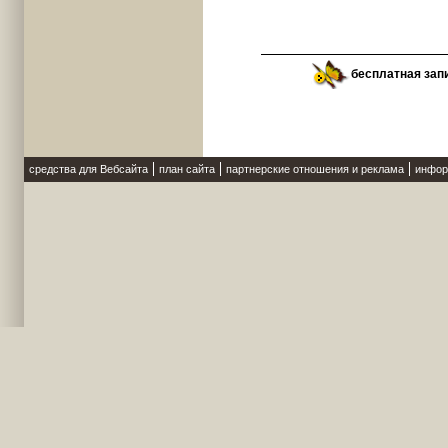
бесплатная зап
средства для Вебсайта
план сайта
партнерские отношения и реклама
инфор