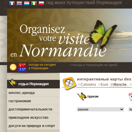
гид моих путешествий Нормандия
погода на сегодня
> погода в Нормандия на 5дней
в Нормандия
интерактивные карты des P
отдых Нормандия
Calvados
Eure
Manche
ночлег, аренда
туризм
гастрономия
достопримечательности
прикладное искусство
досуги на природе и спорт