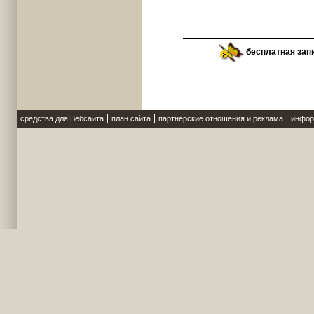
бесплатная зап
средства для Вебсайта
план сайта
партнерские отношения и реклама
инфор