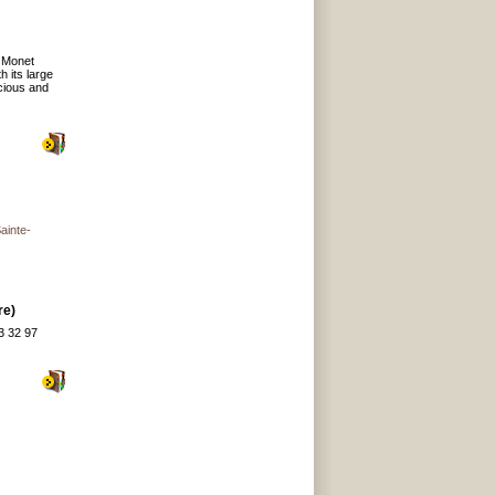
m Monet
 its large
cious and
inte-
re)
3 32 97