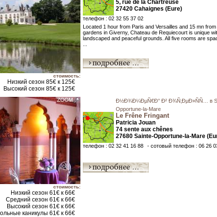
5, rue de la Chartreuse
27420 Cahaignes (Eure)
телефон : 02 32 55 37 02
Located 1 hour from Paris and Versailles and 15 mn fro
gardens in Giverny, Chateau de Requiecourt is unique with
landscaped and peaceful grounds. All five rooms are spa
...
стоимость:
Низкий сезон 85€ к 125€
Высокий сезон 85€ к 125€
Ð½Ð¾Ð¼ÐµÑ€Ð° Ð² Ð¾Ñ‚ÐµÐ»ÑÑ… в Sa
Opportune-la-Mare
Le Frêne Fringant
Patricia Jouan
74 sente aux chênes
27680 Sainte-Opportune-la-Mare (Eu
телефон : 02 32 41 16 88
- сотовый телефон : 06 26 0
стоимость:
Низкий сезон 61€ к 66€
Средний сезон 61€ к 66€
Высокий сезон 61€ к 66€
ольные каникулы 61€ к 66€