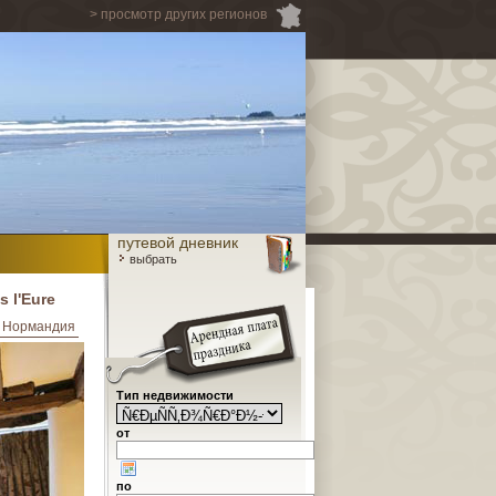
> просмотр других регионов
путевой дневник
выбрать
 l'Eure
 Нормандия
Тип недвижимости
от
по