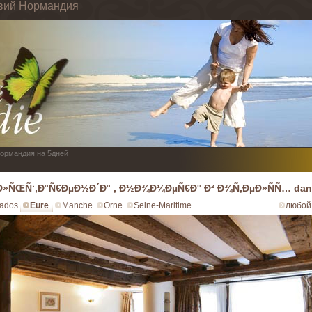
твий Нормандия
Нормандия на 5дней
Ð»ÑŒÑ‘,Ð°Ñ€ÐµÐ½Ð´Ð° , Ð½Ð¾Ð¼ÐµÑ€Ð° Ð² Ð¾Ñ‚ÐµÐ»ÑÑ… dans
ados
Eure
Manche
Orne
Seine-Maritime
любой