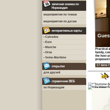
записная книжка по
Нормандия
мероприятия по темам
мероприятия по датам
интерактивные карты
Gues
• Calvados
• Eure
• Manche
Practical 
• Orne
family, co
the host a
• Seine-Maritime
proposed t
17 dans l
открытки
для друзей
справочник ВЕБ
по Нормандия