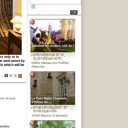
Villedieu les poêles, cité de l'
...
Ð³Ð¾Ñ€Ð¾Ð´Ð° Ð¸
e only or in
Ð¿Ð¾ÑÐµÐ»ÐºÐ¸
l be welcomed by
50800 Villedieu-les-PoÃªles
s which will be
(Manche)
1
2
3
s-Arnault
Le Petit Matin Chambre
d'Hôtes de ...
Ð½Ð¾Ð¼ÐµÑ€Ð° Ð²
Ð¾Ñ‚ÐµÐ»ÑÑ…
14400 Bayeux (Calvados)
 années