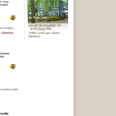
fs vous
ormand
Au fil de l'eau
Ð½Ð¾Ð¼ÐµÑ€Ð° Ð²
s Andelys
Ð¾Ñ‚ÐµÐ»ÑÑ…
e charme
76480 JumiÃ¨ges (Seine-
Maritime)
рования
р ...
rgtheroulde-
eville