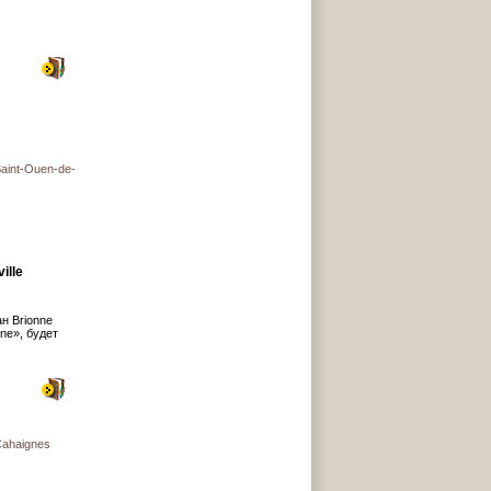
int-Ouen-de-
ille
н Brionne
ne», будет
ahaignes