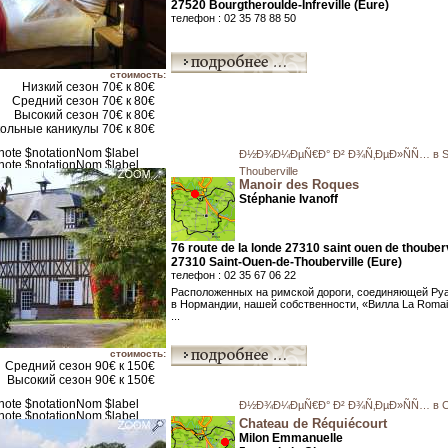
27520 Bourgtheroulde-Infreville (Eure)
телефон : 02 35 78 88 50
стоимость:
Низкий сезон 70€ к 80€
Средний сезон 70€ к 80€
Высокий сезон 70€ к 80€
ольные каникулы 70€ к 80€
Ð½Ð¾Ð¼ÐµÑ€Ð° Ð² Ð¾Ñ‚ÐµÐ»ÑÑ… в Sa
Thouberville
Manoir des Roques
Stéphanie Ivanoff
76 route de la londe 27310 saint ouen de thouberv
27310 Saint-Ouen-de-Thouberville (Eure)
телефон : 02 35 67 06 22
Расположенных на римской дороги, соединяющей Руа
в Нормандии, нашей собственности, «Вилла La Romai
...
стоимость:
Средний сезон 90€ к 150€
Высокий сезон 90€ к 150€
Ð½Ð¾Ð¼ÐµÑ€Ð° Ð² Ð¾Ñ‚ÐµÐ»ÑÑ… в C
Chateau de Réquiécourt
Milon Emmanuelle