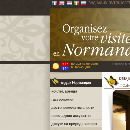
гид моих путешес
погода на сегодня
> погода в 
в Нормандия
Ð¶Ð¸
отдых Нормандия
Calv
ночлег, аренда
гастрономия
достопримечательности
прикладное искусство
досуги на природе и спорт