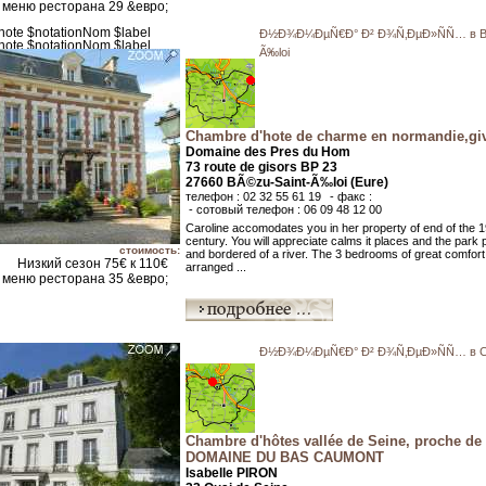
меню ресторана 29 &евро;
Ð½Ð¾Ð¼ÐµÑ€Ð° Ð² Ð¾Ñ‚ÐµÐ»ÑÑ… в BÃ
Ã‰loi
Chambre d'hote de charme en normandie,gi
Domaine des Pres du Hom
73 route de gisors BP 23
27660 BÃ©zu-Saint-Ã‰loi (Eure)
телефон : 02 32 55 61 19
- факс :
- сотовый телефон : 06 09 48 12 00
Caroline accomodates you in her property of end of the 1
century. You will appreciate calms it places and the park
стоимость:
and bordered of a river. The 3 bedrooms of great comfor
Низкий сезон 75€ к 110€
arranged ...
меню ресторана 35 &евро;
Ð½Ð¾Ð¼ÐµÑ€Ð° Ð² Ð¾Ñ‚ÐµÐ»ÑÑ… в C
Chambre d'hôtes vallée de Seine, proche de
DOMAINE DU BAS CAUMONT
Isabelle PIRON