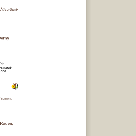
©zu-Saint-
verny
9th
 paysagé
t and
aumont
 Rouen,