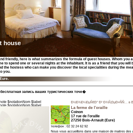
t house
and friendly, here is what summarizes the formula of guest houses. Whom you ar
me to spend one or several nights at the inhabitant. It is as a friend that you wil
nd the hostess who can make you discover the local specialities during the meal
o you.
'Eure.
бесплатная запись ваших туристических точе�
Ð½Ð¾Ð¼ÐµÑ€Ð° Ð² Ð¾Ñ‚ÐµÐ»ÑÑ… в Boi
La ferme de l'oraille
Coinon
17 rue de l'oraille
27250 Bois-Arnault (Eure)
телефон : 02 32 24 62 92
Nous vous accueillons dans une maison de maitres des