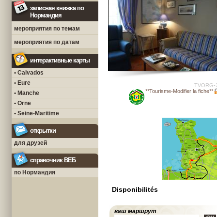
записная книжка по
Нормандия
мероприятия по темам
мероприятия по датам
интерактивные карты
• Calvados
• Eure
TVORG-
**Tourisme-Modifier la fiche**
• Manche
• Orne
• Seine-Maritime
открытки
для друзей
справочник ВЕБ
по Нормандия
Disponibilités
ваш маршрут