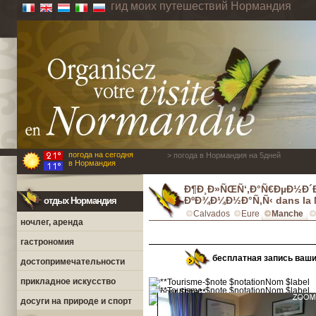
гид моих путешествий Нормандия
погода на сегодня
> погода в Нормандия на 5дней
в Нормандия
Ð¶Ð¸Ð»ÑŒÑ‘,Ð°Ñ€ÐµÐ½Ð´
ÐºÐ¾Ð¼Ð½Ð°Ñ‚Ñ‹ dans la
отдых Нормандия
Calvados
Eure
Manche
ночлег, аренда
гастрономия
бесплатная запись ваш
достопримечательности
прикладное искусство
досуги на природе и спорт