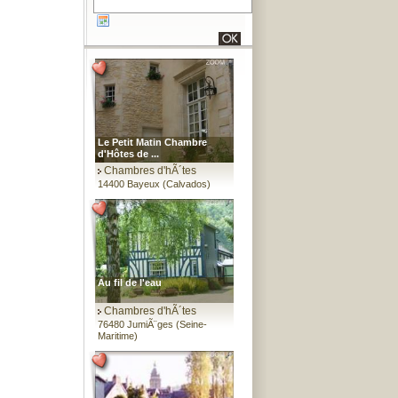
Le Petit Matin Chambre
d'Hôtes de ...
Chambres d'hÃ´tes
14400 Bayeux (Calvados)
Au fil de l'eau
Chambres d'hÃ´tes
76480 JumiÃ¨ges (Seine-
Maritime)