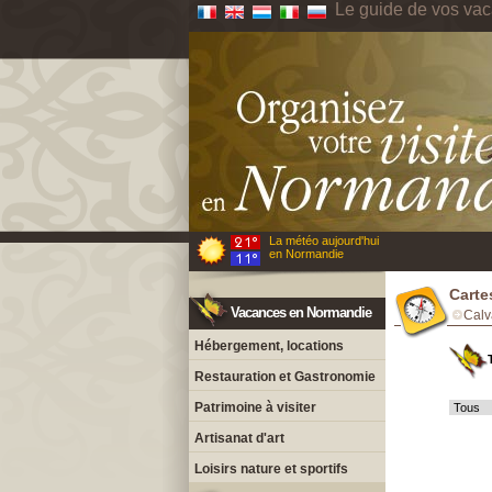
Le guide de vos va
La météo aujourd'hui
en Normandie
Carte
Vacances en Normandie
Calv
Hébergement, locations
Restauration et Gastronomie
Patrimoine à visiter
Artisanat d'art
Loisirs nature et sportifs