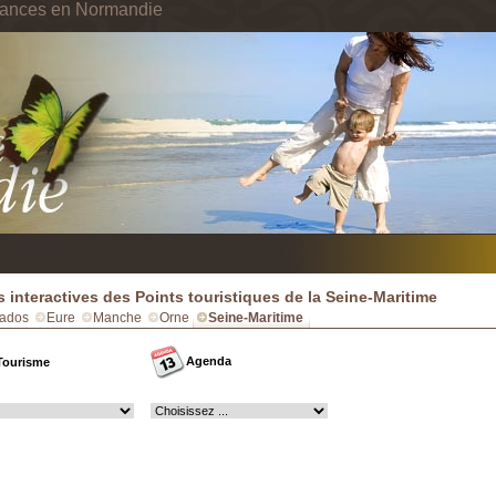
cances en Normandie
s interactives des Points touristiques de la Seine-Maritime
ados
Eure
Manche
Orne
Seine-Maritime
Agenda
Tourisme