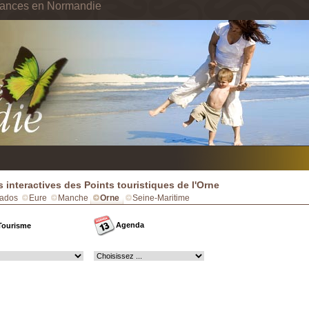
cances en Normandie
s interactives des Points touristiques de l'Orne
ados
Eure
Manche
Orne
Seine-Maritime
Agenda
Tourisme