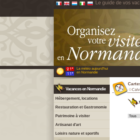
Le guide de vos va
La météo aujourd'hui
en Normandie
Carte
Vacances en Normandie
Calv
Hébergement, locations
Restauration et Gastronomie
Patrimoine à visiter
Artisanat d'art
Loisirs nature et sportifs