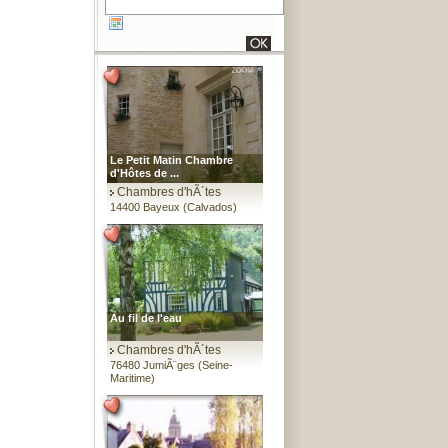
Le Petit Matin Chambre
d'Hôtes de ...
Chambres d'hÃ´tes
14400 Bayeux (Calvados)
Au fil de l'eau
Chambres d'hÃ´tes
76480 JumiÃ¨ges (Seine-
Maritime)